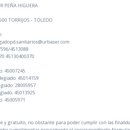
IER PEÑA HIGUERA
45500 TORRIJOS - TOLEDO
m
egadopd.sanitarios@urbaser.com
07596/4513088
370 45130400370
do: 45007245
olegiado: 45014159
egiado: 28005957
giado: 45013925
do: 45005971
bre y gratuito, no obstante para poder cumplir con las finali
e cumplimentar previamente el correspondiente formulario. 