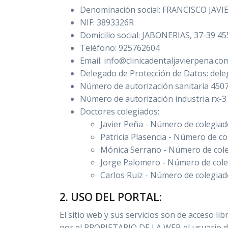
Denominación social: FRANCISCO JAV
La
NIF: 3893326R
Domicilio social: JABONERIAS, 37-39 
clínica
Teléfono: 925762604
Email: info@clinicadentaljavierpena.co
Delegado de Protección de Datos: del
Equipo
Número de autorización sanitaria 45
Número de autorización industria rx-
Tratamientos
Doctores colegiados:
Javier Peña - Número de colegia
Patricia Plasencia - Número de c
Revista
Mónica Serrano - Número de col
Jorge Palomero - Número de cole
Carlos Ruiz - Número de colegia
Blog
2. USO DEL PORTAL:
Contacto
El sitio web y sus servicios son de acceso li
por el PROPIETARIO DE LA WEB el usuario deb