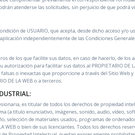
rán atenderse las solicitudes, sin perjuicio de que podrá vi
a condición de USUARIO, que acepta, desde dicho acceso y/o u
e aplicación independientemente de las Condiciones Generale
ros de los que facilite sus datos, en caso de hacerlo, de lo
u autorización para facilitar sus datos al PROPIETARIO DE L
alsas o inexactas que proporcione a través del Sitio Web y d
RIO DE LA WEB o a terceros.
NDUSTRIAL:
naria, es titular de todos los derechos de propiedad intele
 (a título enunciativo, imágenes, sonido, audio, vídeo, sof
eño, selección de materiales usados, programas de ordenado
 LA WEB o bien de sus licenciantes. Todos los derechos reser
ey de Propiedad Intelectual, quedan expresamente prohibidas l