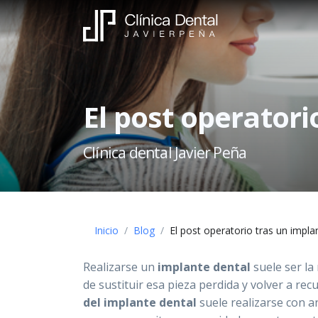
El post operatori
Clínica dental Javier Peña
Inicio
Inicio
Blog
El post operatorio tras un impla
La
Realizarse un
implante dental
suele ser la
clínica
de sustituir esa pieza perdida y volver a rec
del implante dental
suele realizarse con a