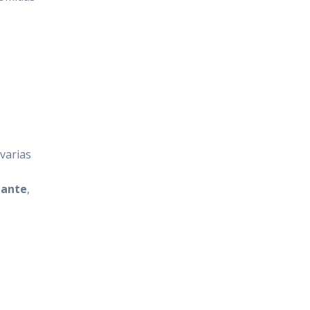
 varias
lante
,