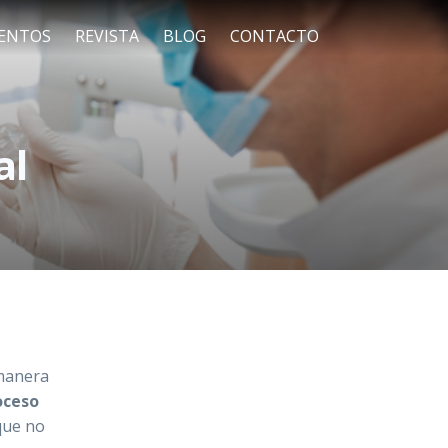
ENTOS
REVISTA
BLOG
CONTACTO
al
 manera
oceso
que no