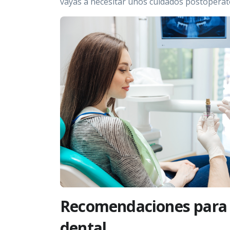
vayas a necesitar unos cuidados postoperato
Equipo
Tratamientos
Revista
Blog
Contacto
Recomendaciones para e
dental