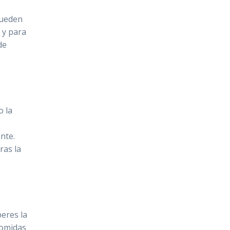
pueden
y para
de
o la
nte.
ras la
peres la
comidas